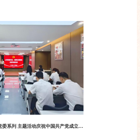
喜迎七一·跟党前行｜致美斋党委系列 主题活动庆祝中国共产党成立105周年