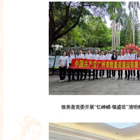
致美斋党委开展“忆峥嵘·颂盛世”清