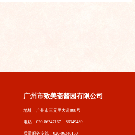
广州市致美斋酱园有限公司
地址：广州市三元里大道808号
电话：020-86347167 86349489
质量服务专线：020-86346130