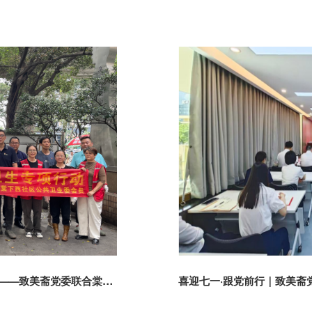
践行爱国卫生理念 党建赋能绿美文明新图景——致美斋党委联合棠下西社区及棠下西社区公共卫生委员会开展专项志愿服务