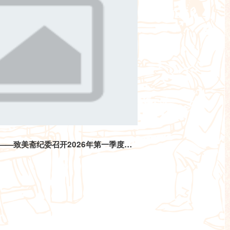
深化监督融合 压实监督责任 ——致美斋纪委召开2026年第一季度监督联席会议