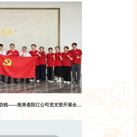
党建领航 警企联动 共筑安全防线——致美斋阳江公司党支部开展全民国家安全教育日主题党日活动