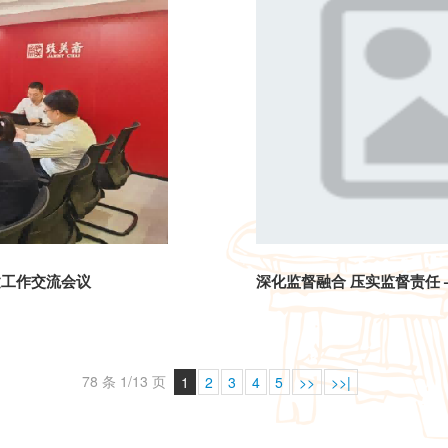
建工作交流会议
78 条 1/13 页
1
2
3
4
5
>>
>>|