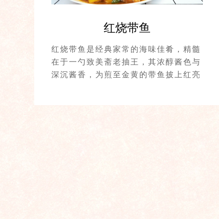
红烧带鱼
红烧带鱼是经典家常的海味佳肴，精髓
在于一勺致美斋老抽王，其浓醇酱色与
深沉酱香，为煎至金黄的带鱼披上红亮
光泽、注入醇厚底味，佐以彩椒的清甜
与姜蒜的辛香，慢烧入味。成菜酱香浓
郁，咸鲜微甜，鱼肉细嫩而入味，是令
人回味的下饭首选。