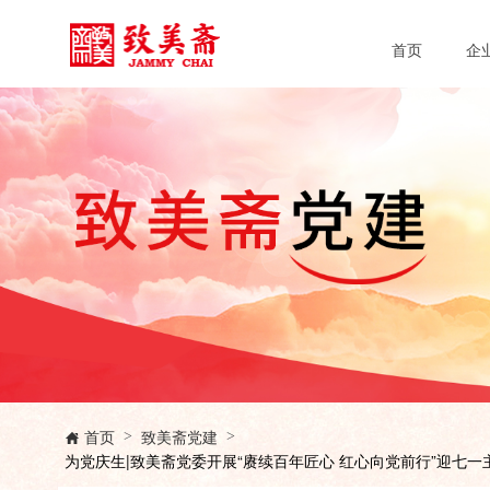
首页
企
首页
致美斋党建
>
>

为党庆生|致美斋党委开展“赓续百年匠心 红心向党前行”迎七一