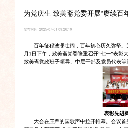
为党庆生|致美斋党委开展“赓续百
发布时间: 2025-07-01 09:26:10
百年征程波澜壮阔，百年初心历久弥坚。为庆
月1日下午，致美斋党委隆重召开“七一”表彰
致美斋党政班子领导、中层干部及党员代表等
表彰先进
大会在庄严的国歌声中拉开帷幕。会议首先