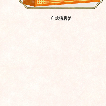
广式猪脚姜