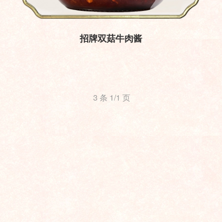
招牌双菇牛肉酱
3 条 1/1 页