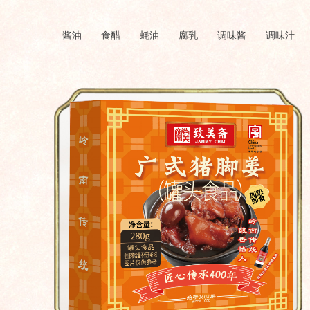
酱油
食醋
蚝油
腐乳
调味酱
调味汁