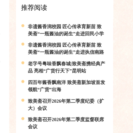
推荐阅读
非遗酱香润校园 匠心传承育新苗 致
美斋“一瓶酱油的诞生”走进回民小学
非遗酱香润校园 匠心传承育新苗 致
交
美斋“一瓶酱油的诞生”走进执信南路
周
小学
营
老字号粤味香飘春城|致美斋携经典产
品 亮相“广货行天下”昆明站
四百年酱香飘南洋 致美斋新加坡首发
领航“广货”出海
致美斋召开2026年第二季度纪委（扩
大）会议
致美斋召开2026年第二季度监督联席
会议