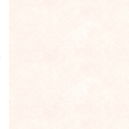
拓
未
核
推
数
要
岭
是
排
提