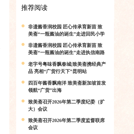
推荐阅读
非遗酱香润校园 匠心传承育新苗 致
美斋“一瓶酱油的诞生”走进回民小学
非遗酱香润校园 匠心传承育新苗 致
美斋“一瓶酱油的诞生”走进执信南路
小学
老字号粤味香飘春城|致美斋携经典产
品 亮相“广货行天下”昆明站
赵
四百年酱香飘南洋 致美斋新加坡首发
领航“广货”出海
致美斋召开2026年第二季度纪委（扩
大）会议
致美斋召开2026年第二季度监督联席
会议